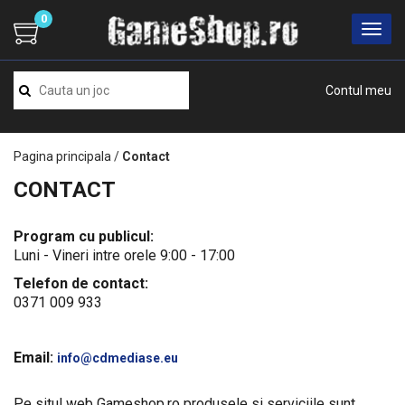
0
Contul meu
Pagina principala
/
Contact
CONTACT
Program cu publicul:
Luni - Vineri intre orele 9:00 - 17:00
Telefon de contact:
0371 009 933
Email:
info@cdmediase.eu
Pe situl web Gameshop.ro produsele si serviciile sunt