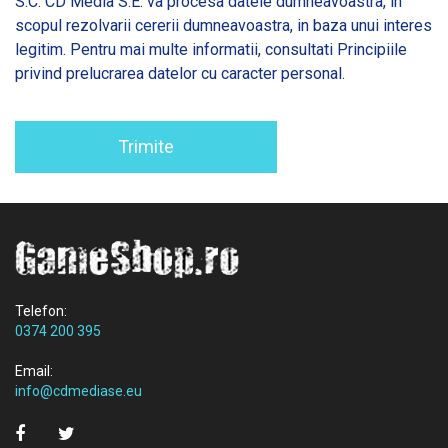
S.C. CD Media S.E. va procesa datele dumneavoastra, in
scopul rezolvarii cererii dumneavoastra, in baza unui interes
legitim. Pentru mai multe informatii, consultati
Principiile
privind prelucrarea datelor cu caracter personal.
Trimite
Telefon:
0374 200 395
Email:
info@cdmediase.eu