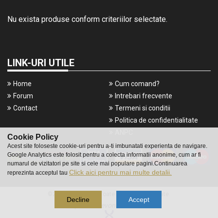
Nu exista produse conform criteriilor selectate.
LINK-URI UTILE
Home
Cum comand?
Forum
Intrebari frecvente
Contact
Termeni si conditii
Politica de confidentialitate
ANPC
Cookie Policy
Acest site foloseste cookie-uri pentru a-ti imbunatati experienta de navigare.
Google Analytics este folosit pentru a colecta informatii anonime, cum ar fi
numarul de vizitatori pe site si cele mai populare pagini.Continuarea
Click aici pentru mai multe detalii.
reprezinta acceptul tau
©2016 Gameshop. Toate drepturile rezervate.
Decline
Accept
a piece of
evonomix's
DNA