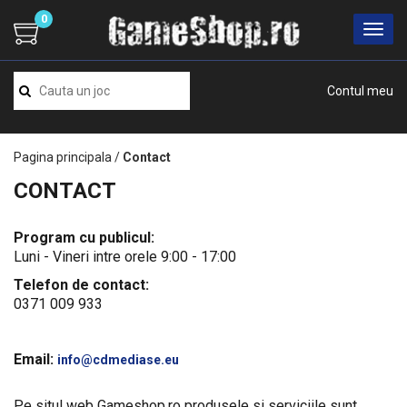
0
Contul meu
Pagina principala
/
Contact
CONTACT
Program cu publicul:
Luni - Vineri intre orele 9:00 - 17:00
Telefon de contact:
0371 009 933
Email:
info@cdmediase.eu
Pe situl web Gameshop.ro produsele si serviciile sunt