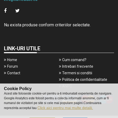
Nu exista produse conform criteriilor selectate.
LINK-URI UTILE
Home
Cum comand?
Forum
Intrebari frecvente
Contact
Termeni si conditii
Politica de confidentialitate
ANPC
Cookie Policy
Acest site foloseste cookie-uri pentru a-ti imbunatati experienta de navigare.
Google Analytics este folosit pentru a colecta informatii anonime, cum ar fi
numarul de vizitatori pe site si cele mai populare pagini.Continuarea
Click aici pentru mai multe detalii.
reprezinta acceptul tau