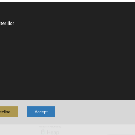
eriilor
ecline
Accept