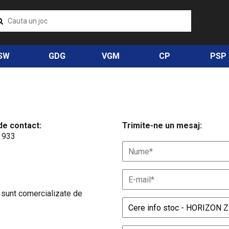
SW
GDG
VGM
CP
PSP
de contact:
Trimite-ne un mesaj:
 933
 sunt comercializate de