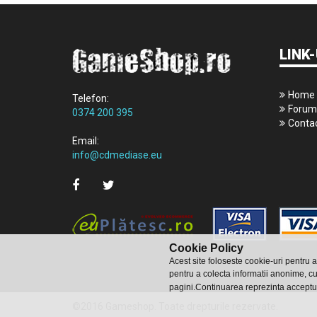
LINK-
Home
Telefon:
Forum
0374 200 395
Conta
Email:
info@cdmediase.eu
Cookie Policy
Acest site foloseste cookie-uri pentru 
pentru a colecta informatii anonime, cu
pagini.Continuarea reprezinta acceptu
©2016 Gameshop. Toate drepturile rezervate.