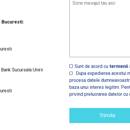
 Bucuresti:
curesti
Sunt de acord cu
termenii s
nk Sucursala Unirii
Dupa expedierea acestui m
procesa datele dumneavoastra,
baza unui interes legitim. Pen
curesti
privind prelucrarea datelor cu 
Trimite