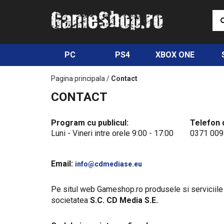
PC
PS4
XBOX ONE
Pagina principala
/
Contact
CONTACT
Program cu publicul:
Telefon 
Luni - Vineri intre orele 9:00 - 17:00
0371 009
Email:
info@cdmediase.eu
Pe situl web Gameshop.ro produsele si serviciile
societatea
S.C. CD Media S.E.