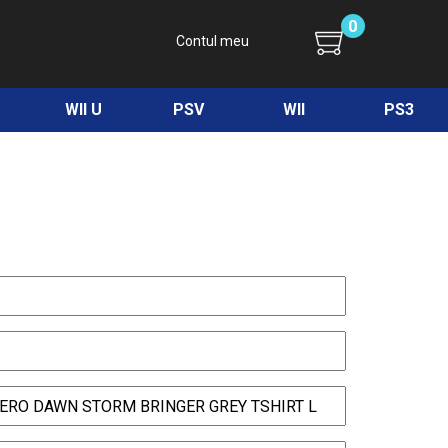
0
Contul meu
WII U
PSV
WII
PS3