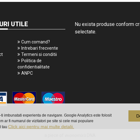
URI UTILE
Nu exista produse conform crit
selectate.
Cum comand?
Intrebari frecvente
ct
Termeni si conditii
Politica de
confidentialitate
ANPC
a-ti imbunatati experienta de navigare. Google Analytics este folosit
D
m ar fi numarul de vizitatori pe site si cele mai populare
Click aici pentru mai multe detalii.
l tau
a piece of
evonomix's
DNA