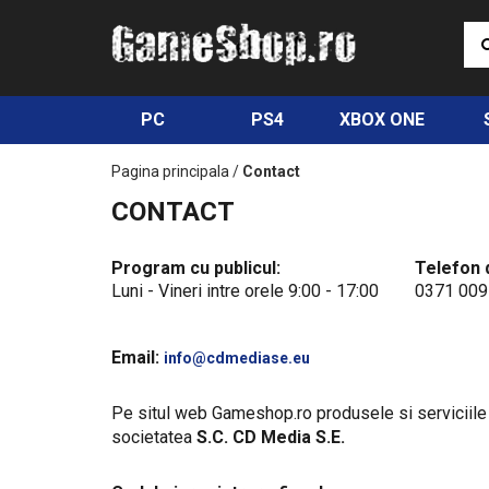
PC
PS4
XBOX ONE
Pagina principala
/
Contact
CONTACT
Program cu publicul:
Telefon 
Luni - Vineri intre orele 9:00 - 17:00
0371 009
Email:
info@cdmediase.eu
Pe situl web Gameshop.ro produsele si serviciile
societatea
S.C. CD Media S.E.