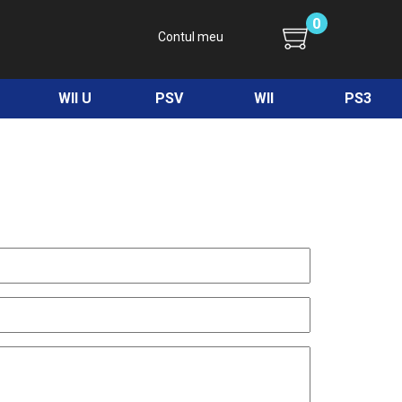
0
Contul meu
WII U
PSV
WII
PS3