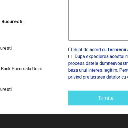
 Bucuresti:
curesti
Sunt de acord cu
termenii s
Dupa expedierea acestui m
procesa datele dumneavoastra,
nk Sucursala Unirii
baza unui interes legitim. Pen
privind prelucrarea datelor cu 
curesti
Trimite