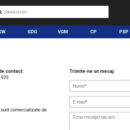
SW
GDG
VGM
CP
PSP
de contact:
Trimite-ne un mesaj:
 933
 sunt comercializate de