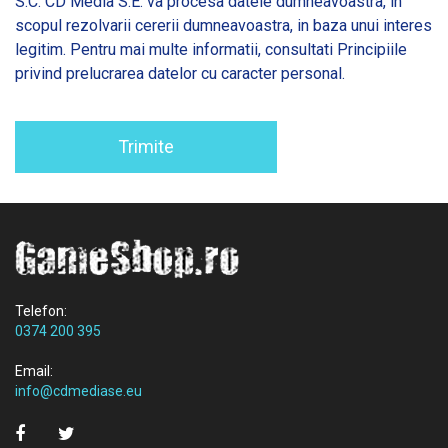
S.C. CD Media S.E. va procesa datele dumneavoastra, in
scopul rezolvarii cererii dumneavoastra, in baza unui interes
legitim. Pentru mai multe informatii, consultati
Principiile
privind prelucrarea datelor cu caracter personal.
Trimite
Telefon:
0374 200 395
Email:
info@cdmediase.eu