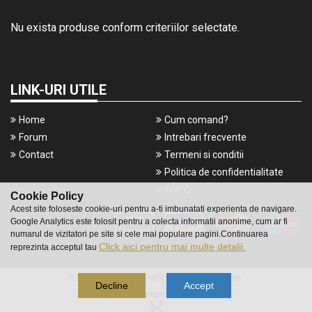
Nu exista produse conform criteriilor selectate.
LINK-URI UTILE
Home
Cum comand?
Forum
Intrebari frecvente
Contact
Termeni si conditii
Politica de confidentialitate
ANPC
Cookie Policy
Acest site foloseste cookie-uri pentru a-ti imbunatati experienta de navigare.
Google Analytics este folosit pentru a colecta informatii anonime, cum ar fi
numarul de vizitatori pe site si cele mai populare pagini.Continuarea
Click aici pentru mai multe detalii.
reprezinta acceptul tau
©2016 Gameshop. Toate drepturile rezervate.
Decline
Accept
a piece of
evonomix's
DNA