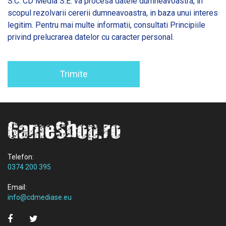
S.C. CD Media S.E. va procesa datele dumneavoastra, in
scopul rezolvarii cererii dumneavoastra, in baza unui interes
legitim. Pentru mai multe informatii, consultati
Principiile
privind prelucrarea datelor cu caracter personal.
Trimite
Telefon:
0374 200 395
Email:
info@cdmediase.eu