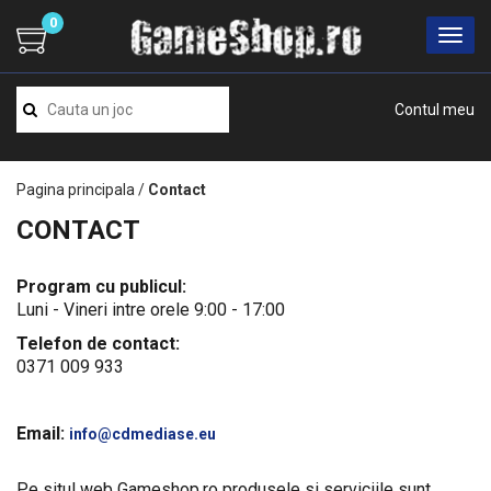
0
Contul meu
Pagina principala
/
Contact
CONTACT
Program cu publicul:
Luni - Vineri intre orele 9:00 - 17:00
Telefon de contact:
0371 009 933
Email:
info@cdmediase.eu
Pe situl web Gameshop.ro produsele si serviciile sunt