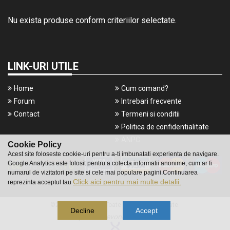
Nu exista produse conform criteriilor selectate.
LINK-URI UTILE
Home
Cum comand?
Forum
Intrebari frecvente
Contact
Termeni si conditii
Politica de confidentialitate
ANPC
Cookie Policy
Acest site foloseste cookie-uri pentru a-ti imbunatati experienta de navigare.
Google Analytics este folosit pentru a colecta informatii anonime, cum ar fi
numarul de vizitatori pe site si cele mai populare pagini.Continuarea
Click aici pentru mai multe detalii.
reprezinta acceptul tau
©2016 Gameshop. Toate drepturile rezervate.
Decline
Accept
a piece of
evonomix's
DNA