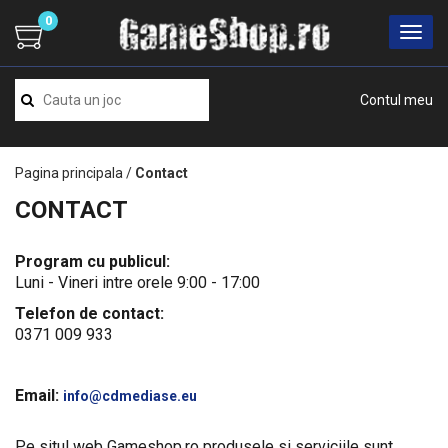
0
Contul meu
Pagina principala
/
Contact
CONTACT
Program cu publicul:
Luni - Vineri intre orele 9:00 - 17:00
Telefon de contact:
0371 009 933
Email:
info@cdmediase.eu
Pe situl web Gameshop.ro produsele si serviciile sunt