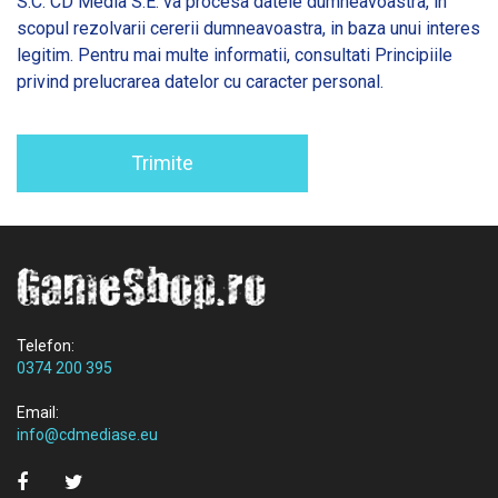
S.C. CD Media S.E. va procesa datele dumneavoastra, in
scopul rezolvarii cererii dumneavoastra, in baza unui interes
legitim. Pentru mai multe informatii, consultati
Principiile
privind prelucrarea datelor cu caracter personal.
Trimite
Telefon:
0374 200 395
Email:
info@cdmediase.eu