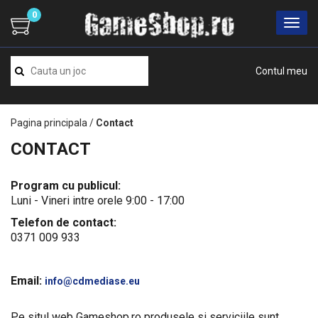
0
Contul meu
Pagina principala
/
Contact
CONTACT
Program cu publicul:
Luni - Vineri intre orele 9:00 - 17:00
Telefon de contact:
0371 009 933
Email:
info@cdmediase.eu
Pe situl web Gameshop.ro produsele si serviciile sunt