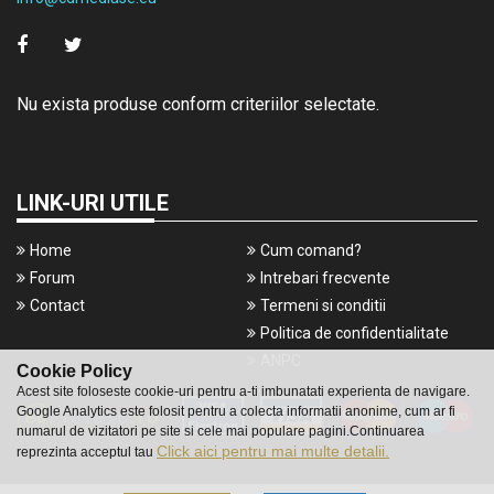
Nu exista produse conform criteriilor selectate.
LINK-URI UTILE
Home
Cum comand?
Forum
Intrebari frecvente
Contact
Termeni si conditii
Politica de confidentialitate
ANPC
Cookie Policy
Acest site foloseste cookie-uri pentru a-ti imbunatati experienta de navigare.
Google Analytics este folosit pentru a colecta informatii anonime, cum ar fi
numarul de vizitatori pe site si cele mai populare pagini.Continuarea
Click aici pentru mai multe detalii.
reprezinta acceptul tau