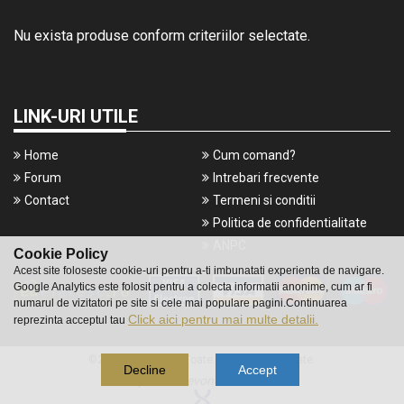
Nu exista produse conform criteriilor selectate.
LINK-URI UTILE
Home
Cum comand?
Forum
Intrebari frecvente
Contact
Termeni si conditii
Politica de confidentialitate
ANPC
Cookie Policy
Acest site foloseste cookie-uri pentru a-ti imbunatati experienta de navigare.
Google Analytics este folosit pentru a colecta informatii anonime, cum ar fi
numarul de vizitatori pe site si cele mai populare pagini.Continuarea
Click aici pentru mai multe detalii.
reprezinta acceptul tau
©2016 Gameshop. Toate drepturile rezervate.
Decline
Accept
a piece of
evonomix's
DNA