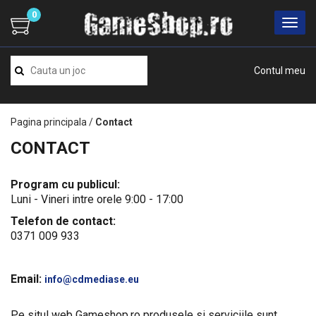
0
Contul meu
Pagina principala
/
Contact
CONTACT
Program cu publicul:
Luni - Vineri intre orele 9:00 - 17:00
Telefon de contact:
0371 009 933
Email:
info@cdmediase.eu
Pe situl web Gameshop.ro produsele si serviciile sunt