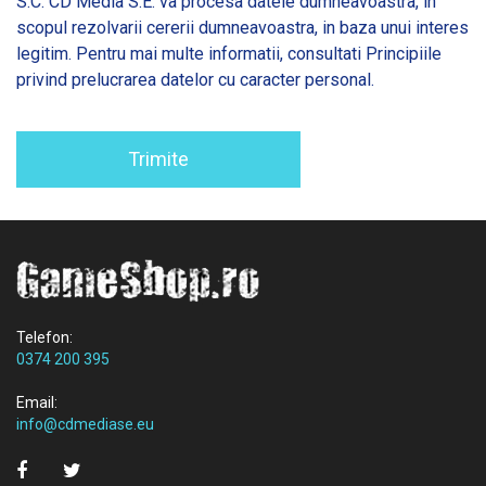
S.C. CD Media S.E. va procesa datele dumneavoastra, in
scopul rezolvarii cererii dumneavoastra, in baza unui interes
legitim. Pentru mai multe informatii, consultati
Principiile
privind prelucrarea datelor cu caracter personal.
Trimite
Telefon:
0374 200 395
Email:
info@cdmediase.eu