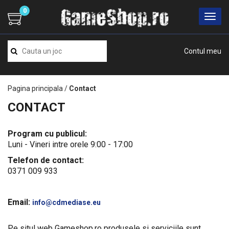
0
Contul meu
Pagina principala
/
Contact
CONTACT
Program cu publicul:
Luni - Vineri intre orele 9:00 - 17:00
Telefon de contact:
0371 009 933
Email:
info@cdmediase.eu
Pe situl web Gameshop.ro produsele si serviciile sunt