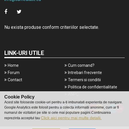
Nu exista produse conform criteriilor selectate.
LINK-URI UTILE
Home
Cum comand?
Forum
Intrebari frecvente
Contact
Termeni si conditii
Politica de confidentialitate
ANPC
Cookie Policy
Acest site foloseste cookie-uri pentru a-ti imbunatati experienta de navigare.
Google Analytics este folosit pentru a colecta informatii anonime, cum ar fi
numarul de vizitatori pe site si cele mai populare pagini.Continuarea
Click aici pentru mai multe detalii.
reprezinta acceptul tau