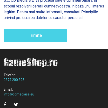
S.C. CD Media S.E. va procesa datele dumneavoastra, in
scopul rezolvarii cererii dumneavoastra, in baza unui interes
legitim. Pentru mai multe informatii, consultati
Principiile
privind prelucrarea datelor cu caracter personal.
Trimite
Telefon:
0374 200 395
Email:
info@cdmediase.eu