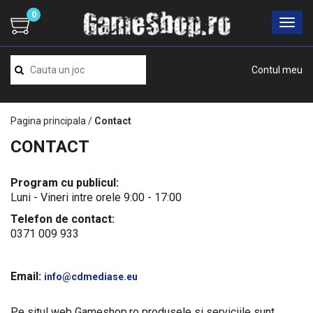
0
Contul meu
Pagina principala
/
Contact
CONTACT
Program cu publicul:
Luni - Vineri intre orele 9:00 - 17:00
Telefon de contact:
0371 009 933
Email:
info@cdmediase.eu
Pe situl web Gameshop.ro produsele si serviciile sunt