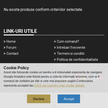
Nu exista produse conform criteriilor selectate.
LINK-URI UTILE
Home
Cum comand?
Forum
Intrebari frecvente
Contact
Termeni si conditii
Politica de confidentialitate
ANPC
Cookie Policy
Acest site foloseste cookie-uri pentru a-ti imbunatati experienta de navigare.
Google Analytics este folosit pentru a colecta informatii anonime, cum ar fi
numarul de vizitatori pe site si cele mai populare pagini.Continuarea
Click aici pentru mai multe detalii.
reprezinta acceptul tau
©2016 Gameshop. Toate drepturile rezervate.
Decline
Accept
a piece of
evonomix's
DNA