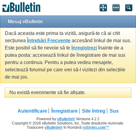
Mesaj vBulletin
Dacă aceasta este prima ta vizită, asigură-te că ai citit
secțiunea
Întrebări Frecvente
accesând linkul de mai sus.
Este posibil să fie nevoie să te
înregistrezi
înainte de a
putea posta: accesează linkul de înregistrare de mai sus
pentru a continua. Pentru a putea vedea mesajele,
selectează forumul pe care vrei să-l vizitezi din selecțiile
de mai jos.
Nu există evenimente să fie afișate.
Autentificare
Înregistrare
Site întreg
Sus
Powered by
vBulletin®
Versiune 4.2.2
Copyright © 2026 vBulletin Solutions, Inc. Toate drepturile rezervate.
Traducere
vBulletin®
în Română
roStyles.com™