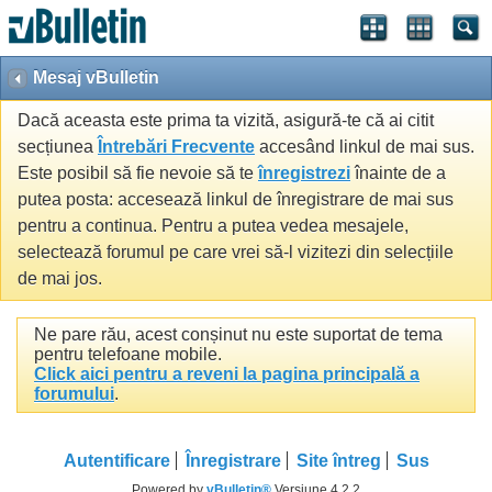
Mesaj vBulletin
Dacă aceasta este prima ta vizită, asigură-te că ai citit
secțiunea
Întrebări Frecvente
accesând linkul de mai sus.
Este posibil să fie nevoie să te
înregistrezi
înainte de a
putea posta: accesează linkul de înregistrare de mai sus
pentru a continua. Pentru a putea vedea mesajele,
selectează forumul pe care vrei să-l vizitezi din selecțiile
de mai jos.
Ne pare rău, acest conșinut nu este suportat de tema
pentru telefoane mobile.
Click aici pentru a reveni la pagina principală a
forumului
.
Autentificare
Înregistrare
Site întreg
Sus
Powered by
vBulletin®
Versiune 4.2.2