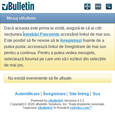
Mesaj vBulletin
Dacă aceasta este prima ta vizită, asigură-te că ai citit
secțiunea
Întrebări Frecvente
accesând linkul de mai sus.
Este posibil să fie nevoie să te
înregistrezi
înainte de a
putea posta: accesează linkul de înregistrare de mai sus
pentru a continua. Pentru a putea vedea mesajele,
selectează forumul pe care vrei să-l vizitezi din selecțiile
de mai jos.
Nu există evenimente să fie afișate.
Autentificare
Înregistrare
Site întreg
Sus
Powered by
vBulletin®
Versiune 4.2.2
Copyright © 2026 vBulletin Solutions, Inc. Toate drepturile rezervate.
Traducere
vBulletin®
în Română
roStyles.com™