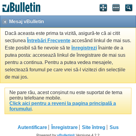
Mesaj vBulletin
Dacă aceasta este prima ta vizită, asigură-te că ai citit
secțiunea
Întrebări Frecvente
accesând linkul de mai sus.
Este posibil să fie nevoie să te
înregistrezi
înainte de a
putea posta: accesează linkul de înregistrare de mai sus
pentru a continua. Pentru a putea vedea mesajele,
selectează forumul pe care vrei să-l vizitezi din selecțiile
de mai jos.
Ne pare rău, acest conșinut nu este suportat de tema
pentru telefoane mobile.
Click aici pentru a reveni la pagina principală a
forumului
.
Autentificare
Înregistrare
Site întreg
Sus
Powered by
vBulletin®
Versiune 4.2.2