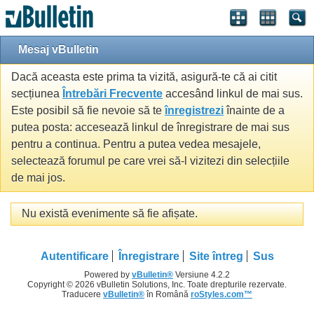
Mesaj vBulletin
Dacă aceasta este prima ta vizită, asigură-te că ai citit
secțiunea
Întrebări Frecvente
accesând linkul de mai sus.
Este posibil să fie nevoie să te
înregistrezi
înainte de a
putea posta: accesează linkul de înregistrare de mai sus
pentru a continua. Pentru a putea vedea mesajele,
selectează forumul pe care vrei să-l vizitezi din selecțiile
de mai jos.
Nu există evenimente să fie afișate.
Autentificare
Înregistrare
Site întreg
Sus
Powered by
vBulletin®
Versiune 4.2.2
Copyright © 2026 vBulletin Solutions, Inc. Toate drepturile rezervate.
Traducere
vBulletin®
în Română
roStyles.com™