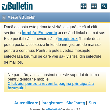
Mesaj vBulletin
Dacă aceasta este prima ta vizită, asigură-te că ai citit
secțiunea
Întrebări Frecvente
accesând linkul de mai sus.
Este posibil să fie nevoie să te
înregistrezi
înainte de a
putea posta: accesează linkul de înregistrare de mai sus
pentru a continua. Pentru a putea vedea mesajele,
selectează forumul pe care vrei să-l vizitezi din selecțiile
de mai jos.
Ne pare rău, acest conșinut nu este suportat de tema
pentru telefoane mobile.
Click aici pentru a reveni la pagina principală a
forumului
.
Autentificare
Înregistrare
Site întreg
Sus
Powered by
vBulletin®
Versiune 4.2.2