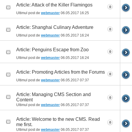
Article: Attack of the Killer Flamingos
0
Ultimul post de
webmaster
06.05.2017
16:25
Article: Shanghai Culinary Adventure
0
Ultimul post de
webmaster
06.05.2017
16:24
Article: Penguins Escape from Zoo
0
Ultimul post de
webmaster
06.05.2017
16:24
Article: Promoting Articles from the Forums
0
Ultimul post de
webmaster
06.05.2017
07:37
Article: Managing CMS Section and
0
Content
Ultimul post de
webmaster
06.05.2017
07:37
Article: Welcome to the new CMS. Read
0
me first.
Ultimul post de
webmaster
06.05.2017
07:37