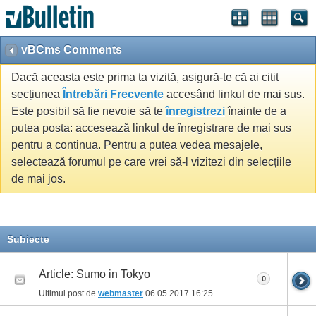
vBCms Comments
Dacă aceasta este prima ta vizită, asigură-te că ai citit
secțiunea
Întrebări Frecvente
accesând linkul de mai sus.
Este posibil să fie nevoie să te
înregistrezi
înainte de a
putea posta: accesează linkul de înregistrare de mai sus
pentru a continua. Pentru a putea vedea mesajele,
selectează forumul pe care vrei să-l vizitezi din selecțiile
de mai jos.
Subiecte
Article: Sumo in Tokyo
0
Ultimul post de
webmaster
06.05.2017
16:25