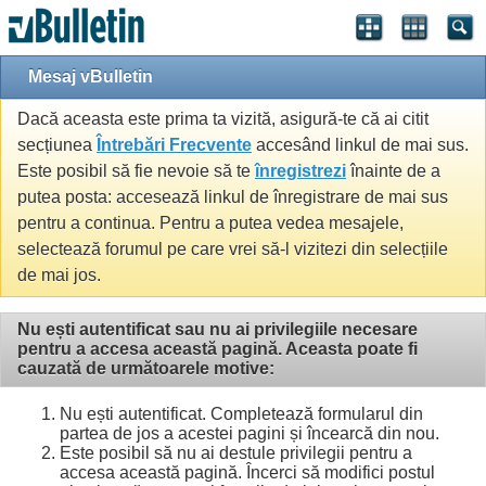
Mesaj vBulletin
Dacă aceasta este prima ta vizită, asigură-te că ai citit
secțiunea
Întrebări Frecvente
accesând linkul de mai sus.
Este posibil să fie nevoie să te
înregistrezi
înainte de a
putea posta: accesează linkul de înregistrare de mai sus
pentru a continua. Pentru a putea vedea mesajele,
selectează forumul pe care vrei să-l vizitezi din selecțiile
de mai jos.
Nu ești autentificat sau nu ai privilegiile necesare
pentru a accesa această pagină. Aceasta poate fi
cauzată de următoarele motive:
Nu ești autentificat. Completează formularul din
partea de jos a acestei pagini și încearcă din nou.
Este posibil să nu ai destule privilegii pentru a
accesa această pagină. Încerci să modifici postul