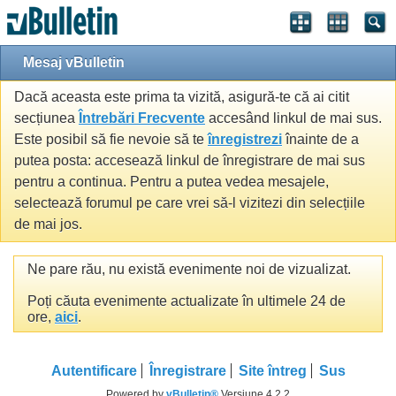
Mesaj vBulletin
Dacă aceasta este prima ta vizită, asigură-te că ai citit
secțiunea
Întrebări Frecvente
accesând linkul de mai sus.
Este posibil să fie nevoie să te
înregistrezi
înainte de a
putea posta: accesează linkul de înregistrare de mai sus
pentru a continua. Pentru a putea vedea mesajele,
selectează forumul pe care vrei să-l vizitezi din selecțiile
de mai jos.
Ne pare rău, nu există evenimente noi de vizualizat.
Poți căuta evenimente actualizate în ultimele 24 de
ore,
aici
.
Autentificare
Înregistrare
Site întreg
Sus
Powered by
vBulletin®
Versiune 4.2.2