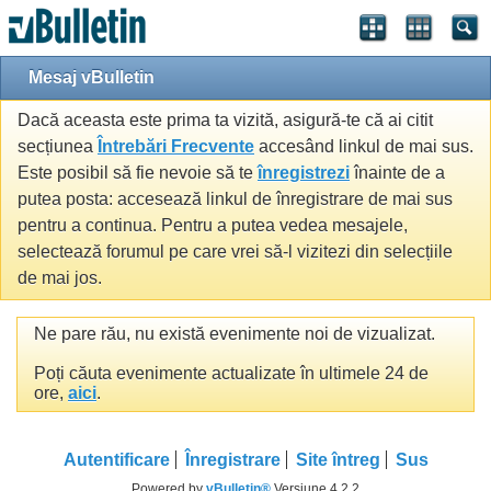
Mesaj vBulletin
Dacă aceasta este prima ta vizită, asigură-te că ai citit
secțiunea
Întrebări Frecvente
accesând linkul de mai sus.
Este posibil să fie nevoie să te
înregistrezi
înainte de a
putea posta: accesează linkul de înregistrare de mai sus
pentru a continua. Pentru a putea vedea mesajele,
selectează forumul pe care vrei să-l vizitezi din selecțiile
de mai jos.
Ne pare rău, nu există evenimente noi de vizualizat.
Poți căuta evenimente actualizate în ultimele 24 de
ore,
aici
.
Autentificare
Înregistrare
Site întreg
Sus
Powered by
vBulletin®
Versiune 4.2.2