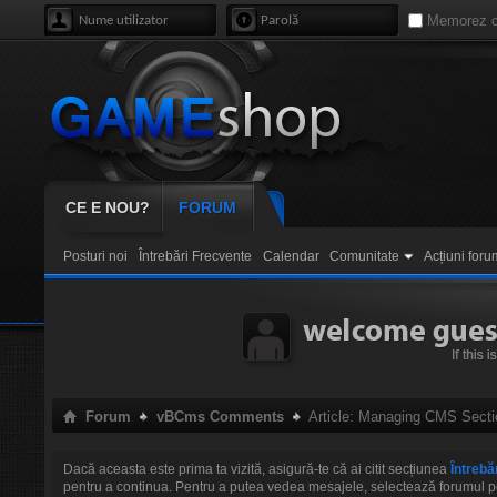
Memorez c
CE E NOU?
FORUM
Posturi noi
Întrebări Frecvente
Calendar
Comunitate
Acțiuni foru
Forum
vBCms Comments
Article: Managing CMS Secti
Dacă aceasta este prima ta vizită, asigură-te că ai citit secțiunea
Întrebă
pentru a continua. Pentru a putea vedea mesajele, selectează forumul pe ca