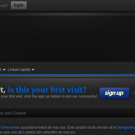
ont?
m
Linkuri rapide
on and Content
ri Frecvente
accesând linkul de mai sus. Este posibil să fie nevoie să te
înregistre
re vrei să-l vizitezi din selecțiile de mai jos.