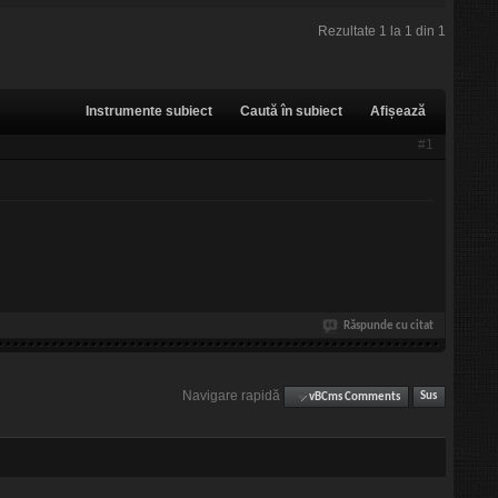
Rezultate 1 la 1 din 1
Instrumente subiect
Caută în subiect
Afișează
#1
Răspunde cu citat
Navigare rapidă
vBCms Comments
Sus