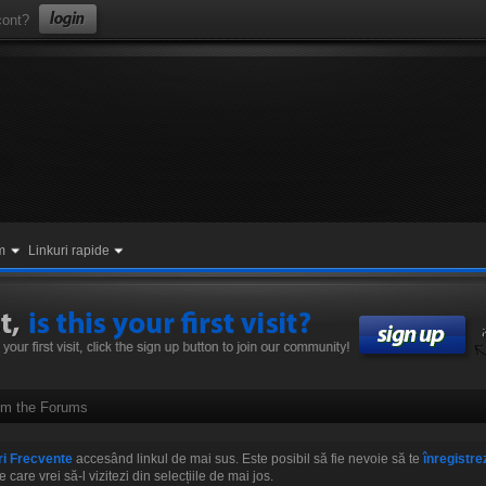
ont?
m
Linkuri rapide
rom the Forums
ri Frecvente
accesând linkul de mai sus. Este posibil să fie nevoie să te
înregistre
re vrei să-l vizitezi din selecțiile de mai jos.