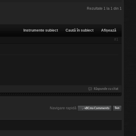
Rezultate 1 la 1 din 1
Instrumente subiect
Caută în subiect
Afișează
#1
Răspunde cu citat
Navigare rapidă
vBCms Comments
Sus