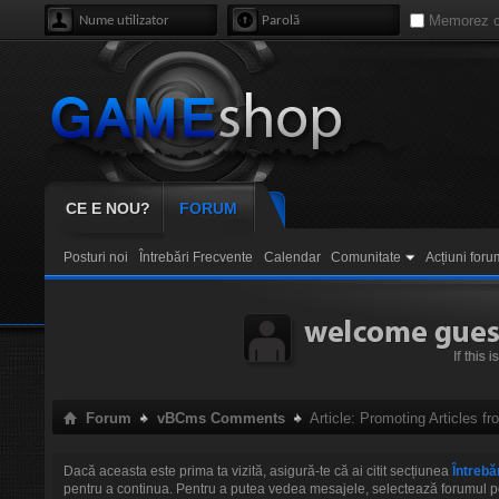
Memorez c
CE E NOU?
FORUM
Posturi noi
Întrebări Frecvente
Calendar
Comunitate
Acțiuni foru
Forum
vBCms Comments
Article: Promoting Articles f
Dacă aceasta este prima ta vizită, asigură-te că ai citit secțiunea
Întrebă
pentru a continua. Pentru a putea vedea mesajele, selectează forumul pe ca