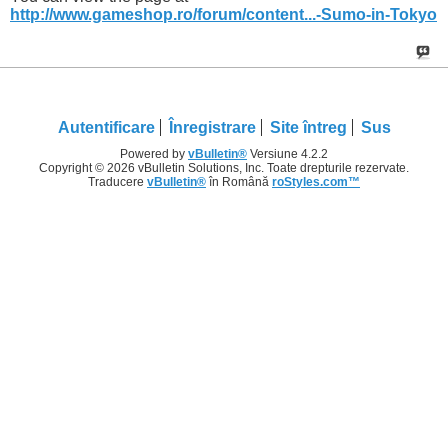
http://www.gameshop.ro/forum/content...-Sumo-in-Tokyo
Autentificare
Înregistrare
Site întreg
Sus
Powered by
vBulletin®
Versiune 4.2.2
Copyright © 2026 vBulletin Solutions, Inc. Toate drepturile rezervate.
Traducere
vBulletin®
în Română
roStyles.com™