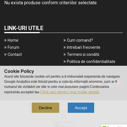
Nu exista produse conform criteriilor selectate.
LINK-URI UTILE
Home
Cum comand?
Forum
Intrebari frecvente
Contact
Termeni si conditii
Politica de confidentialitate
ANPC
Cookie Policy
Acest site foloseste cookie-uri pentru a-ti imbunatati experienta de navigare.
Google Analytics este folosit pentru a colecta informatii anonime, cum ar fi
numarul de vizitatori pe site si cele mai populare pagini.Continuarea
Click aici pentru mai multe detalii.
reprezinta acceptul tau
©2016 Gameshop. Toate drepturile rezervate.
Decline
Accept
a piece of
evonomix's
DNA