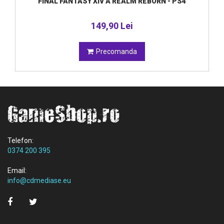
FINAL FANTASY XIV A REALM REBORN - PS4
149,90 Lei
Precomanda
Telefon:
0374 200 395
Email:
info@cdmediase.eu