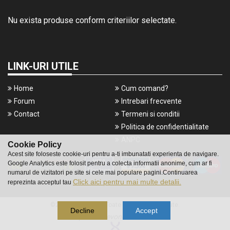
Nu exista produse conform criteriilor selectate.
LINK-URI UTILE
Home
Cum comand?
Forum
Intrebari frecvente
Contact
Termeni si conditii
Politica de confidentialitate
ANPC
Cookie Policy
Acest site foloseste cookie-uri pentru a-ti imbunatati experienta de navigare.
Google Analytics este folosit pentru a colecta informatii anonime, cum ar fi
numarul de vizitatori pe site si cele mai populare pagini.Continuarea
Click aici pentru mai multe detalii.
reprezinta acceptul tau
©2016 Gameshop. Toate drepturile rezervate.
Decline
Accept
a piece of
evonomix's
DNA