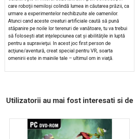
care roboţii nemiloşi colindă lumea in căutarea prăzii, ca
urmare a experimentelor nechibzuite ale oamenilor.
Atunci cand aceste creaturi artificiale caută să pună
stăpanire pe noile lor terenuri de vanătoare, tu va trebui
să foloseşti atat inţelepciunea cat şi abilităţile in luptă
pentru a supravieţui. In acest joc first person de
acţiune/aventură, creat special pentru VR, soarta
omenirii este in mainile tale – ultimul om in viaţă.
Utilizatorii au mai fost interesati si de