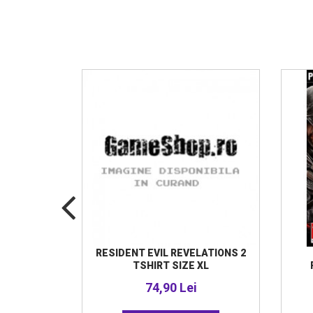
S ONLINE
RESIDENT EVIL REVELATIONS 2
OX ONE
TSHIRT SIZE XL
i
74,90 Lei