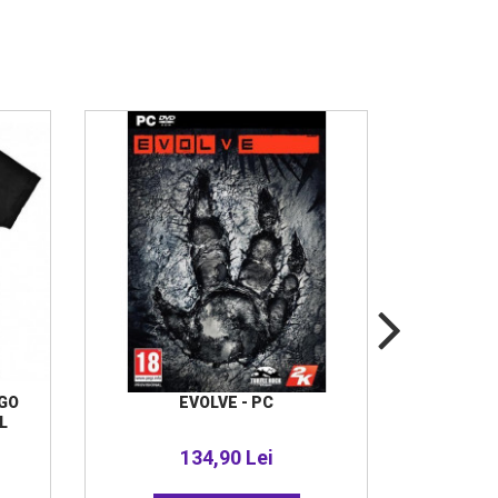
GO
EVOLVE - PC
DRAGON
L
134,90 Lei