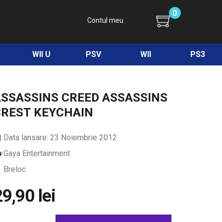
0
Contul meu
WII U
PSV
WII
PS3
ASSASSINS CREED ASSASSINS
CREST KEYCHAIN
Data lansare: 23 Noiembrie 2012
Gaya Entertainment
Breloc
9,90 lei