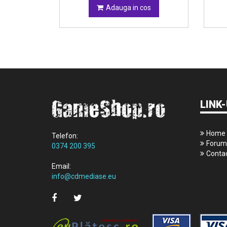
da
Adauga in cos
LINK-
Home
Telefon:
Forum
0374 200 395
Conta
Email:
info@cdmediase.eu