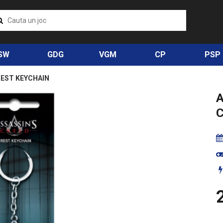
SW
GDG
VGM
CP
PSP
REST KEYCHAIN
2