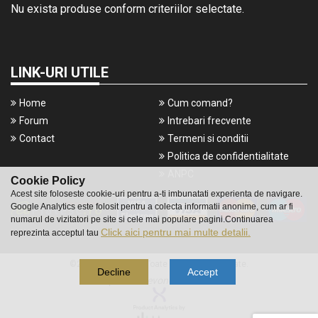
Nu exista produse conform criteriilor selectate.
LINK-URI UTILE
Home
Cum comand?
Forum
Intrebari frecvente
Contact
Termeni si conditii
Politica de confidentialitate
ANPC
Cookie Policy
Acest site foloseste cookie-uri pentru a-ti imbunatati experienta de navigare.
Google Analytics este folosit pentru a colecta informatii anonime, cum ar fi
numarul de vizitatori pe site si cele mai populare pagini.Continuarea
Click aici pentru mai multe detalii.
reprezinta acceptul tau
©2016 Gameshop. Toate drepturile rezervate.
Decline
Accept
a piece of
evonomix's
DNA