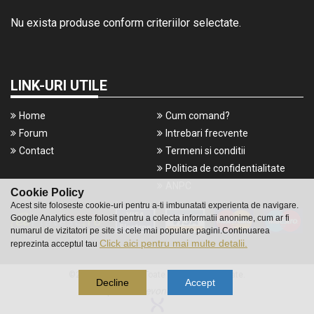
Nu exista produse conform criteriilor selectate.
LINK-URI UTILE
Home
Cum comand?
Forum
Intrebari frecvente
Contact
Termeni si conditii
Politica de confidentialitate
ANPC
Cookie Policy
Acest site foloseste cookie-uri pentru a-ti imbunatati experienta de navigare.
Google Analytics este folosit pentru a colecta informatii anonime, cum ar fi
numarul de vizitatori pe site si cele mai populare pagini.Continuarea
Click aici pentru mai multe detalii.
reprezinta acceptul tau
©2016 Gameshop. Toate drepturile rezervate.
Decline
Accept
a piece of
evonomix's
DNA