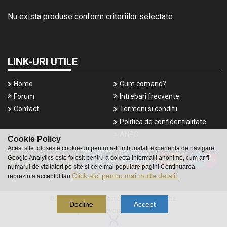
Nu exista produse conform criteriilor selectate.
LINK-URI UTILE
Home
Cum comand?
Forum
Intrebari frecvente
Contact
Termeni si conditii
Politica de confidentialitate
ANPC
Cookie Policy
Acest site foloseste cookie-uri pentru a-ti imbunatati experienta de navigare.
Google Analytics este folosit pentru a colecta informatii anonime, cum ar fi
numarul de vizitatori pe site si cele mai populare pagini.Continuarea
Click aici pentru mai multe detalii.
reprezinta acceptul tau
©2016 Gameshop. Toate drepturile rezervate.
Decline
Accept
a piece of
evonomix's
DNA