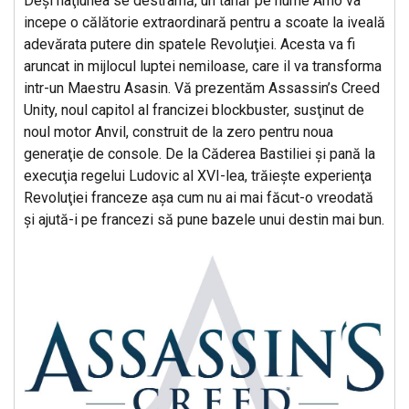
Deşi naţiunea se destramă, un tanăr pe nume Arno va
incepe o călătorie extraordinară pentru a scoate la iveală
adevărata putere din spatele Revoluţiei. Acesta va fi
aruncat in mijlocul luptei nemiloase, care il va transforma
intr-un Maestru Asasin. Vă prezentăm Assassin’s Creed
Unity, noul capitol al francizei blockbuster, susţinut de
noul motor Anvil, construit de la zero pentru noua
generaţie de console. De la Căderea Bastiliei şi pană la
execuţia regelui Ludovic al XVI-lea, trăieşte experienţa
Revoluţiei franceze aşa cum nu ai mai făcut-o vreodată
şi ajută-i pe francezi să pune bazele unui destin mai bun.