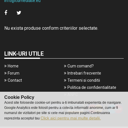
info@cdmediase.eu
Nu exista produse conform criteriilor selectate.
LINK-URI UTILE
Home
Cum comand?
Forum
Intrebari frecvente
Contact
Termeni si conditii
Politica de confidentialitate
ANPC
Cookie Policy
Acest site foloseste cookie-uri pentru a-ti imbunatati experienta de navigare.
Google Analytics este folosit pentru a colecta informatii anonime, cum ar fi
numarul de vizitatori pe site si cele mai populare pagini.Continuarea
Click aici pentru mai multe detalii.
reprezinta acceptul tau