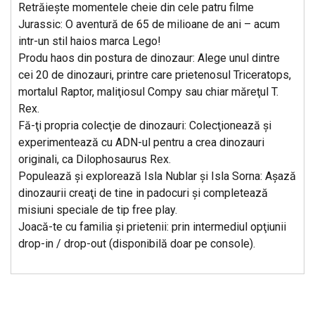
Retrăieşte momentele cheie din cele patru filme
Jurassic: O aventură de 65 de milioane de ani – acum
intr-un stil haios marca Lego!
Produ haos din postura de dinozaur: Alege unul dintre
cei 20 de dinozauri, printre care prietenosul Triceratops,
mortalul Raptor, maliţiosul Compy sau chiar măreţul T.
Rex.
Fă-ţi propria colecţie de dinozauri: Colecţionează şi
experimentează cu ADN-ul pentru a crea dinozauri
originali, ca Dilophosaurus Rex.
Populează şi explorează Isla Nublar şi Isla Sorna: Aşază
dinozaurii creaţi de tine in padocuri şi completează
misiuni speciale de tip free play.
Joacă-te cu familia şi prietenii: prin intermediul opţiunii
drop-in / drop-out (disponibilă doar pe console).