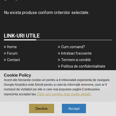
Nu exista produse conform criteriilor selectate.
LINK-URI UTILE
Home
Cum comand?
Forum
Intrebari frecvente
Contact
Termeni si conditii
Politica de confidentialitate
ANPC
Cookie Policy
Acest site foloseste cookie-uri pentru a-ti imbunatati experienta de navigare.
Google Analytics este folosit pentru a colecta informatii anonime, cum ar fi
numarul de vizitatori pe site si cele mai populare pagini.Continuarea
Click aici pentru mai multe detalii.
reprezinta acceptul tau
©2016 Gameshop. Toate drepturile rezervate.
Decline
Accept
a piece of
evonomix's
DNA