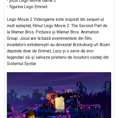
- jocul Lego Movie Game 2
- figurina Lego Emmet
Lego Movie 2 Videogame este inspirat din sequel-ul
mult aşteptat, filmul Lego Movie 2: The Second Part de
la Warner Bros. Pictures şi Warner Bros. Animation
Group. Jocul are la bază evenimentele din film;
invadatorii extratereştri au devastat Bricksburg-ul! Acum
depinde doar de Emmet, Lucy şi o serie de eroi
legendari să-şi salveze prietenii de locuitorii ciudaţi din
Sistemul Systar.