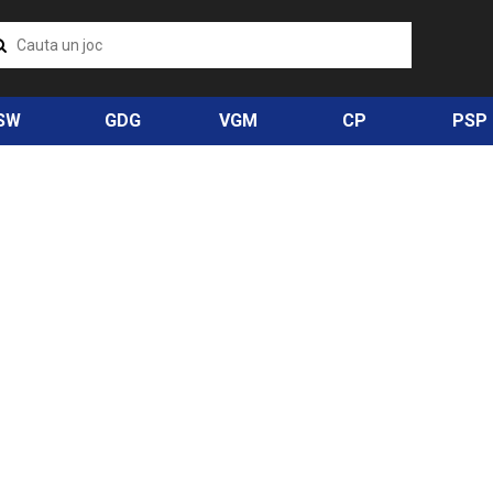
SW
GDG
VGM
CP
PSP