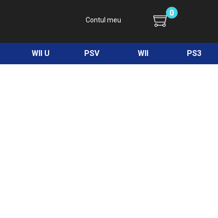
0
Contul meu
WII U
PSV
WII
PS3