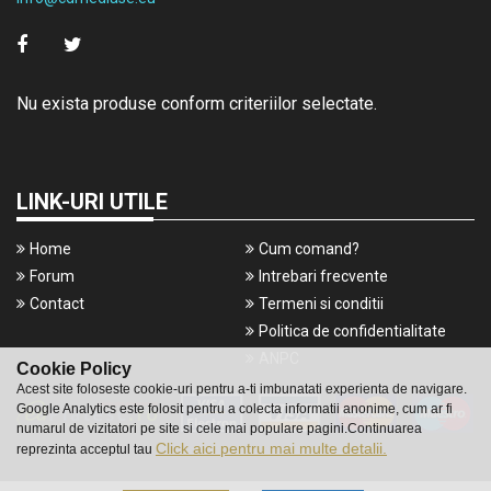
Nu exista produse conform criteriilor selectate.
LINK-URI UTILE
Home
Cum comand?
Forum
Intrebari frecvente
Contact
Termeni si conditii
Politica de confidentialitate
ANPC
Cookie Policy
Acest site foloseste cookie-uri pentru a-ti imbunatati experienta de navigare.
Google Analytics este folosit pentru a colecta informatii anonime, cum ar fi
numarul de vizitatori pe site si cele mai populare pagini.Continuarea
Click aici pentru mai multe detalii.
reprezinta acceptul tau