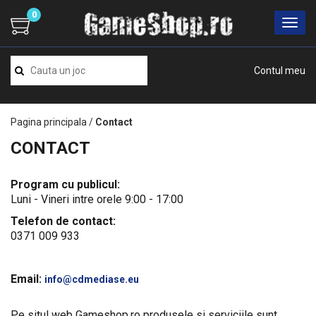
0
Contul meu
Pagina principala
/
Contact
CONTACT
Program cu publicul:
Luni - Vineri intre orele 9:00 - 17:00
Telefon de contact:
0371 009 933
Email:
info@cdmediase.eu
Pe situl web Gameshop.ro produsele si serviciile sunt