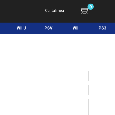
0
Contul meu
WII U
PSV
WII
PS3