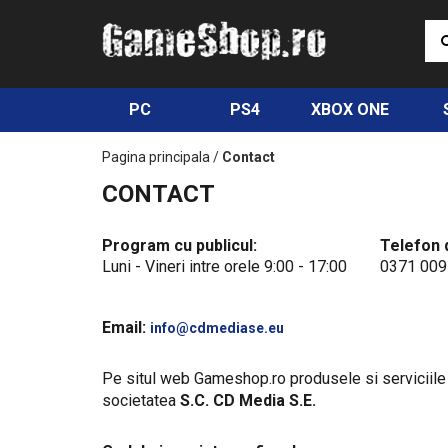
PC
PS4
XBOX ONE
Pagina principala
/
Contact
CONTACT
Program cu publicul:
Telefon 
Luni - Vineri intre orele 9:00 - 17:00
0371 009
Email:
info@cdmediase.eu
Pe situl web Gameshop.ro produsele si serviciile
societatea
S.C. CD Media S.E.