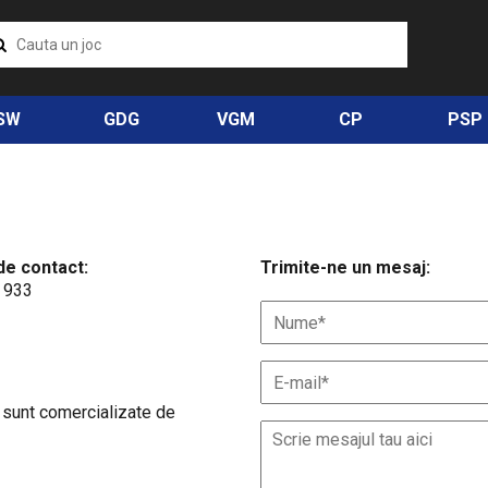
SW
GDG
VGM
CP
PSP
de contact:
Trimite-ne un mesaj:
 933
 sunt comercializate de