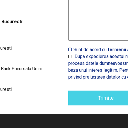
 Bucuresti:
curesti
Sunt de acord cu
termenii s
Dupa expedierea acestui m
procesa datele dumneavoastra,
nk Sucursala Unirii
baza unui interes legitim. Pen
privind prelucrarea datelor cu 
curesti
Trimite