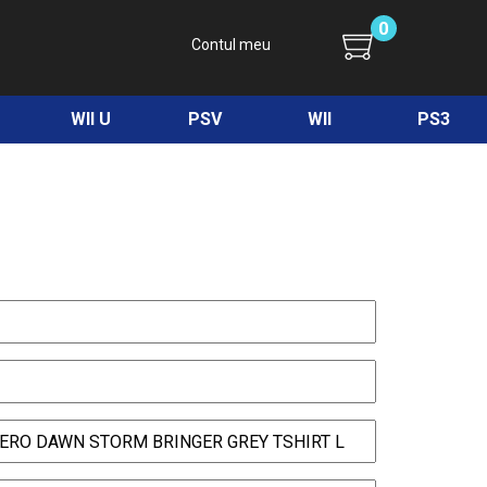
0
Contul meu
WII U
PSV
WII
PS3