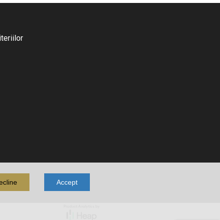
eriilor
ecline
Accept