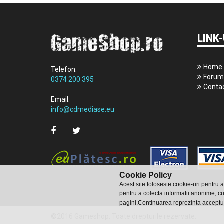
LINK-
Home
Telefon:
Forum
0374 200 395
Conta
Email:
info@cdmediase.eu
Cookie Policy
Acest site foloseste cookie-uri pentru 
pentru a colecta informatii anonime, cu
pagini.Continuarea reprezinta acceptu
©2016 Gameshop. Toate drepturile rezervate.