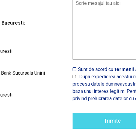
 Bucuresti:
curesti
Sunt de acord cu
termenii s
nk Sucursala Unirii
Dupa expedierea acestui m
procesa datele dumneavoastra,
baza unui interes legitim. Pen
curesti
privind prelucrarea datelor cu 
Trimite