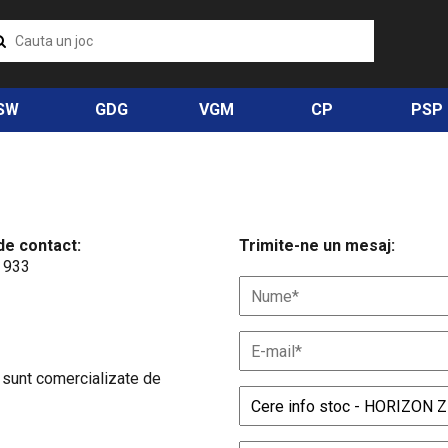
SW
GDG
VGM
CP
PSP
de contact:
Trimite-ne un mesaj:
 933
 sunt comercializate de