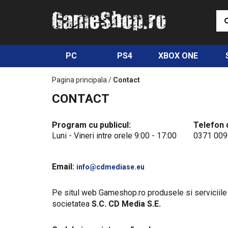
PC
PS4
XBOX ONE
Pagina principala
/
Contact
CONTACT
Program cu publicul:
Telefon 
Luni - Vineri intre orele 9:00 - 17:00
0371 009
Email:
info@cdmediase.eu
Pe situl web Gameshop.ro produsele si serviciile
societatea
S.C. CD Media S.E.