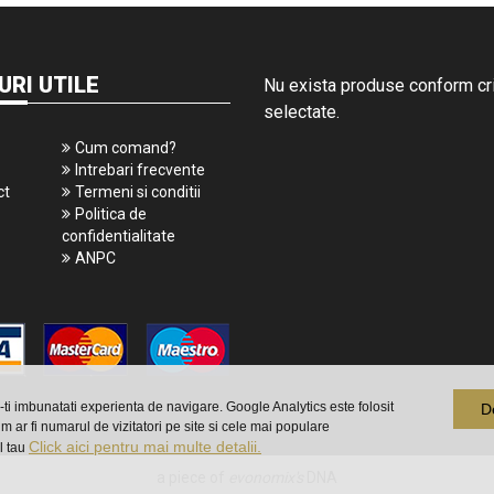
URI UTILE
Nu exista produse conform crit
selectate.
Cum comand?
Intrebari frecvente
ct
Termeni si conditii
Politica de
confidentialitate
ANPC
a-ti imbunatati experienta de navigare. Google Analytics este folosit
D
m ar fi numarul de vizitatori pe site si cele mai populare
Click aici pentru mai multe detalii.
l tau
a piece of
evonomix's
DNA