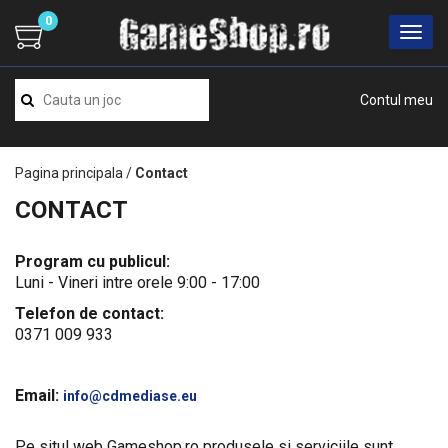
0
Contul meu
Pagina principala
/
Contact
CONTACT
Program cu publicul:
Luni - Vineri intre orele 9:00 - 17:00
Telefon de contact:
0371 009 933
Email:
info@cdmediase.eu
Pe situl web Gameshop.ro produsele si serviciile sunt