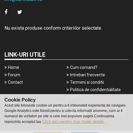
Nu exista produse conform criteriilor selectate.
LINK-URI UTILE
Home
Cum comand?
Forum
Intrebari frecvente
Contact
Termeni si conditii
Politica de confidentialitate
ANPC
Cookie Policy
Acest site foloseste cookie-uri pentru a-ti imbunatati experienta de navigare.
Google Analytics este folosit pentru a colecta informatii anonime, cum ar fi
numarul de vizitatori pe site si cele mai populare pagini.Continuarea
Click aici pentru mai multe detalii.
reprezinta acceptul tau