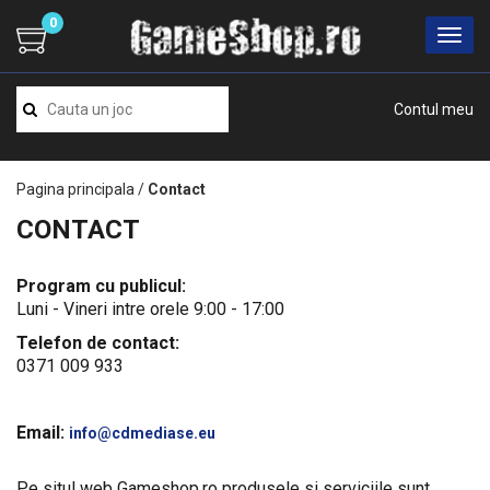
0
Contul meu
Pagina principala
/
Contact
CONTACT
Program cu publicul:
Luni - Vineri intre orele 9:00 - 17:00
Telefon de contact:
0371 009 933
Email:
info@cdmediase.eu
Pe situl web Gameshop.ro produsele si serviciile sunt