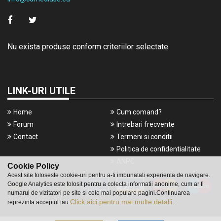
Nu exista produse conform criteriilor selectate.
LINK-URI UTILE
Home
Cum comand?
Forum
Intrebari frecvente
Contact
Termeni si conditii
Politica de confidentialitate
ANPC
Cookie Policy
Acest site foloseste cookie-uri pentru a-ti imbunatati experienta de navigare.
Google Analytics este folosit pentru a colecta informatii anonime, cum ar fi
numarul de vizitatori pe site si cele mai populare pagini.Continuarea
Click aici pentru mai multe detalii.
reprezinta acceptul tau