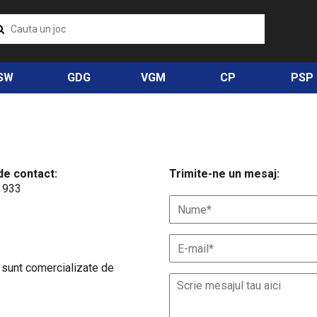
SW
GDG
VGM
CP
PSP
de contact:
Trimite-ne un mesaj:
 933
 sunt comercializate de