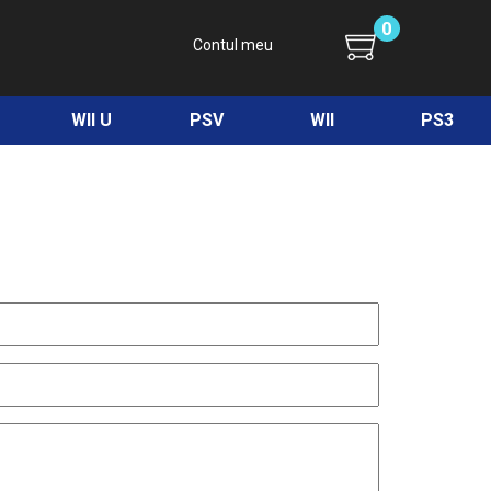
0
Contul meu
WII U
PSV
WII
PS3