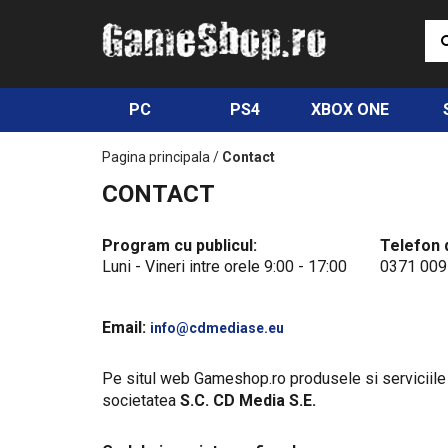
PC
PS4
XBOX ONE
Pagina principala
/
Contact
CONTACT
Program cu publicul:
Telefon 
Luni - Vineri intre orele 9:00 - 17:00
0371 009
Email:
info@cdmediase.eu
Pe situl web Gameshop.ro produsele si serviciile
societatea
S.C. CD Media S.E.