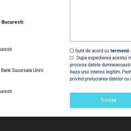
 Bucuresti:
curesti
Sunt de acord cu
termenii s
Dupa expedierea acestui m
procesa datele dumneavoastra,
nk Sucursala Unirii
baza unui interes legitim. Pen
privind prelucrarea datelor cu 
curesti
Trimite