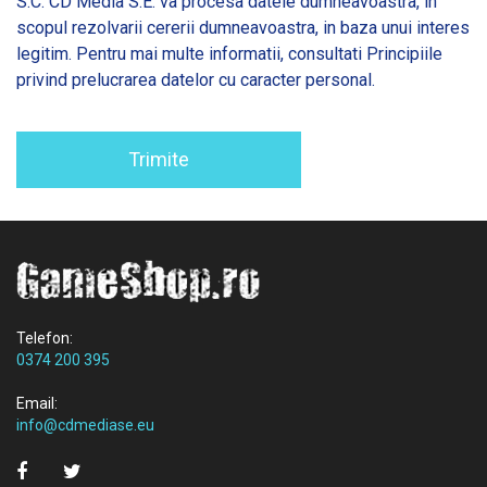
S.C. CD Media S.E. va procesa datele dumneavoastra, in
scopul rezolvarii cererii dumneavoastra, in baza unui interes
legitim. Pentru mai multe informatii, consultati
Principiile
privind prelucrarea datelor cu caracter personal.
Trimite
Telefon:
0374 200 395
Email:
info@cdmediase.eu