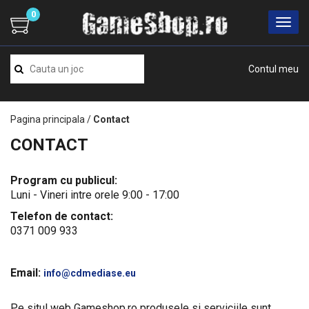
0
Contul meu
Pagina principala
/
Contact
CONTACT
Program cu publicul:
Luni - Vineri intre orele 9:00 - 17:00
Telefon de contact:
0371 009 933
Email:
info@cdmediase.eu
Pe situl web Gameshop.ro produsele si serviciile sunt