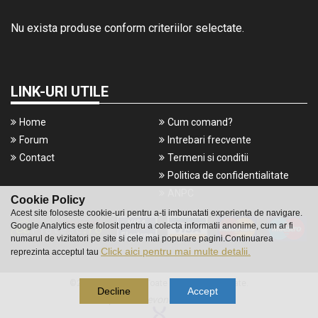
Nu exista produse conform criteriilor selectate.
LINK-URI UTILE
Home
Cum comand?
Forum
Intrebari frecvente
Contact
Termeni si conditii
Politica de confidentialitate
ANPC
Cookie Policy
Acest site foloseste cookie-uri pentru a-ti imbunatati experienta de navigare.
Google Analytics este folosit pentru a colecta informatii anonime, cum ar fi
numarul de vizitatori pe site si cele mai populare pagini.Continuarea
Click aici pentru mai multe detalii.
reprezinta acceptul tau
©2016 Gameshop. Toate drepturile rezervate.
Decline
Accept
a piece of
evonomix's
DNA