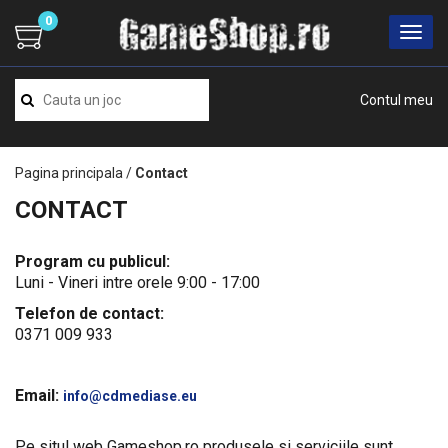
0
Contul meu
Pagina principala
/
Contact
CONTACT
Program cu publicul:
Luni - Vineri intre orele 9:00 - 17:00
Telefon de contact:
0371 009 933
Email:
info@cdmediase.eu
Pe situl web Gameshop.ro produsele si serviciile sunt