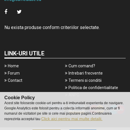
Nu exista produse conform criteriilor selectate.
LINK-URI UTILE
Home
Cum comand?
Forum
Intrebari frecvente
Contact
Termeni si conditii
Politica de confidentialitate
ANPC
Cookie Policy
Acest site foloseste cookie-uri pentru a-ti imbunatati experienta de navigare.
Google Analytics este folosit pentru a colecta informatii anonime, cum ar fi
numarul de vizitatori pe site si cele mai populare pagini.Continuarea
Click aici pentru mai multe detalii.
reprezinta acceptul tau