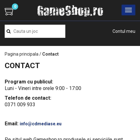
0
Contul meu
Pagina principala
/
Contact
CONTACT
Program cu publicul:
Luni - Vineri intre orele 9:00 - 17:00
Telefon de contact:
0371 009 933
Email:
info@cdmediase.eu
Pe situl web Gameshop.ro produsele si serviciile sunt