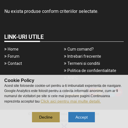
Nu exista produse conform criteriilor selectate.
LINK-URI UTILE
Home
Cum comand?
Forum
Intrebari frecvente
Contact
Termeni si conditii
Politica de confidentialitate
ANPC
Cookie Policy
Acest site foloseste cookie-uri pentru a-ti imbunatati experienta de navigare.
Google Analytics este folosit pentru a colecta informatii anonime, cum ar fi
numarul de vizitatori pe site si cele mai populare pagini.Continuarea
Click aici pentru mai multe detalii.
reprezinta acceptul tau
©2016 Gameshop. Toate drepturile rezervate.
Decline
Accept
a piece of
evonomix's
DNA