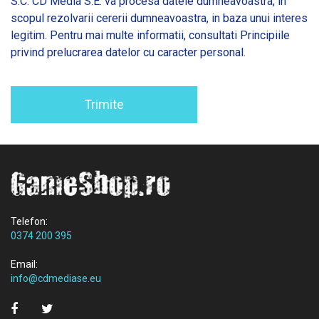
S.C. CD Media S.E. va procesa datele dumneavoastra, in
scopul rezolvarii cererii dumneavoastra, in baza unui interes
legitim. Pentru mai multe informatii, consultati
Principiile
privind prelucrarea datelor cu caracter personal.
Trimite
Telefon:
0374 200 395
Email:
info@cdmediase.eu