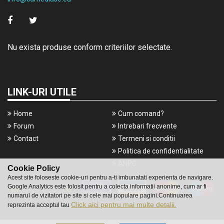
Nu exista produse conform criteriilor selectate.
LINK-URI UTILE
Home
Cum comand?
Forum
Intrebari frecvente
Contact
Termeni si conditii
Politica de confidentialitate
ANPC
Cookie Policy
Acest site foloseste cookie-uri pentru a-ti imbunatati experienta de navigare.
Google Analytics este folosit pentru a colecta informatii anonime, cum ar fi
numarul de vizitatori pe site si cele mai populare pagini.Continuarea
Click aici pentru mai multe detalii.
reprezinta acceptul tau