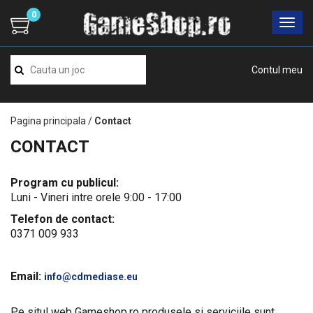
0
Contul meu
Pagina principala
/
Contact
CONTACT
Program cu publicul:
Luni - Vineri intre orele 9:00 - 17:00
Telefon de contact:
0371 009 933
Email:
info@cdmediase.eu
Pe situl web Gameshop.ro produsele si serviciile sunt