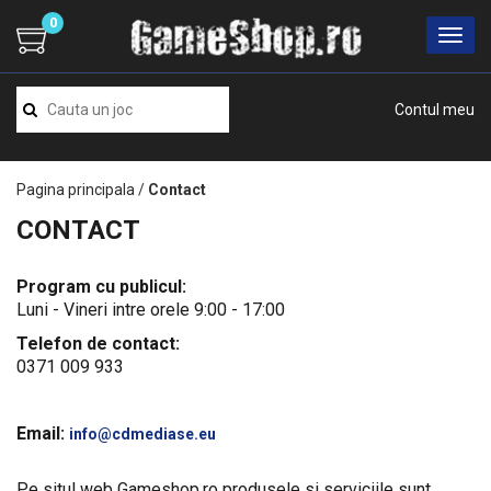
0
Contul meu
Pagina principala
/
Contact
CONTACT
Program cu publicul:
Luni - Vineri intre orele 9:00 - 17:00
Telefon de contact:
0371 009 933
Email:
info@cdmediase.eu
Pe situl web Gameshop.ro produsele si serviciile sunt