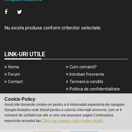
Nu exista produse conform criteriilor selectate.
LINK-URI UTILE
Home
Cum comand?
Forum
Intrebari frecvente
Contact
Termeni si conditii
Politica de confidentialitate
ANPC
Cookie Policy
Acest site foloseste cookie-uri pentru a-ti imbunatati experienta de navigare.
Google Analytics este folosit pentru a colecta informatii anonime, cum ar fi
numarul de vizitatori pe site si cele mai populare pagini.Continuarea
Click aici pentru mai multe detalii.
reprezinta acceptul tau