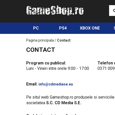
PC
PS4
XBOX ONE
Pagina principala
/
Contact
CONTACT
Program cu publicul:
Telefon 
Luni - Vineri intre orele 9:00 - 17:00
0371 009
Email:
info@cdmediase.eu
Pe situl web Gameshop.ro produsele si serviciile
societatea
S.C. CD Media S.E.