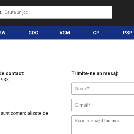
SW
GDG
VGM
CP
PSP
de contact:
Trimite-ne un mesaj:
 933
 sunt comercializate de