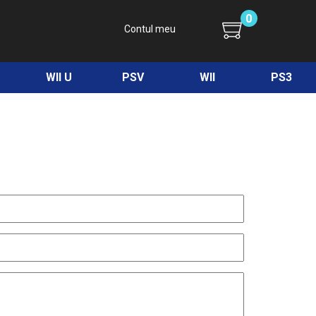
0
Contul meu
WII U
PSV
WII
PS3