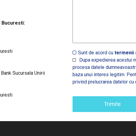
 Bucuresti:
curesti
Sunt de acord cu
termenii s
Dupa expedierea acestui m
procesa datele dumneavoastra,
nk Sucursala Unirii
baza unui interes legitim. Pen
privind prelucrarea datelor cu 
curesti
Trimite