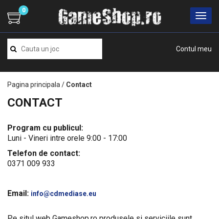
0
Contul meu
Pagina principala
/
Contact
CONTACT
Program cu publicul:
Luni - Vineri intre orele 9:00 - 17:00
Telefon de contact:
0371 009 933
Email:
info@cdmediase.eu
Pe situl web Gameshop.ro produsele si serviciile sunt