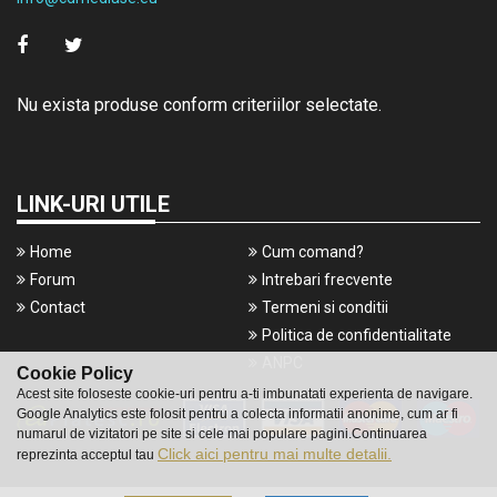
Nu exista produse conform criteriilor selectate.
LINK-URI UTILE
Home
Cum comand?
Forum
Intrebari frecvente
Contact
Termeni si conditii
Politica de confidentialitate
ANPC
Cookie Policy
Acest site foloseste cookie-uri pentru a-ti imbunatati experienta de navigare.
Google Analytics este folosit pentru a colecta informatii anonime, cum ar fi
numarul de vizitatori pe site si cele mai populare pagini.Continuarea
Click aici pentru mai multe detalii.
reprezinta acceptul tau