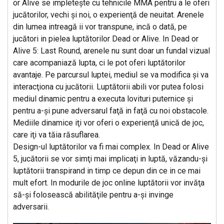
or Alive se impleteşte cu tehnicile MMA pentru a le oferi
jucătorilor, vechi şi noi, o experienţă de neuitat. Arenele
din lumea intreagă ii vor transpune, incă o dată, pe
jucători in pielea luptătorilor Dead or Alive. In Dead or
Alive 5: Last Round, arenele nu sunt doar un fundal vizual
care acompaniază lupta, ci le pot oferi luptătorilor
avantaje. Pe parcursul luptei, mediul se va modifica şi va
interacţiona cu jucătorii. Luptătorii abili vor putea folosi
mediul dinamic pentru a executa lovituri puternice şi
pentru a-şi pune adversarul faţă in faţă cu noi obstacole.
Mediile dinamice iţi vor oferi o experienţă unică de joc,
care iţi va tăia răsuflarea.
Design-ul luptătorilor va fi mai complex. In Dead or Alive
5, jucătorii se vor simţi mai implicaţi in luptă, văzandu-şi
luptătorii transpirand in timp ce depun din ce in ce mai
mult efort. In modurile de joc online luptătorii vor invăţa
să-şi folosească abilităţile pentru a-şi invinge
adversarii.