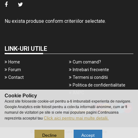
Nu exista produse conform criteriilor selectate.
LINK-URI UTILE
Home
Cum comand?
Forum
Intrebari frecvente
Contact
Termeni si conditii
Politica de confidentialitate
ANPC
Cookie Policy
Acest site foloseste cookie-uri pentru a-ti imbunatati experienta de navigare.
Google Analytics este folosit pentru a colecta informatii anonime, cum ar fi
numarul de vizitatori pe site si cele mai populare pagini.Continuarea
Click aici pentru mai multe detalii.
reprezinta acceptul tau
©2016 Gameshop. Toate drepturile rezervate.
Decline
Accept