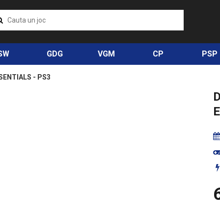
SW
GDG
VGM
CP
PSP
ENTIALS - PS3
E
6