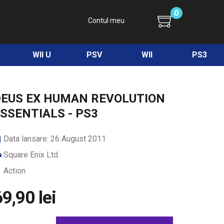
0
Contul meu
WII U
PSV
WII
PS3
DEUS EX HUMAN REVOLUTION
SSENTIALS - PS3
Data lansare: 26 August 2011
Square Enix Ltd
Action
9,90 lei