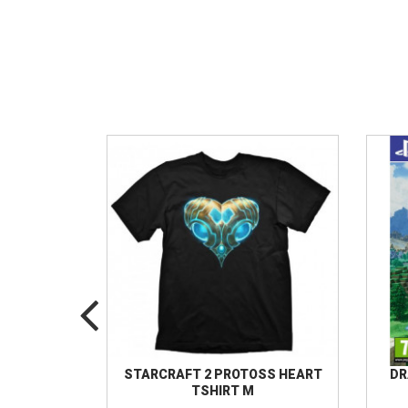
 - PS3
STARCRAFT 2 PROTOSS HEART
DR
TSHIRT M