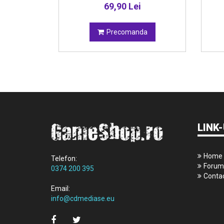
i
69,90 Lei
da
Precomanda
LINK-
Home
Telefon:
Forum
0374 200 395
Conta
Email:
info@cdmediase.eu