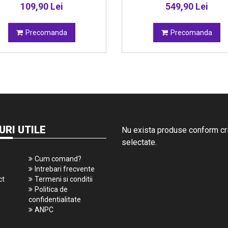
109,90 Lei
549,90 Lei
Precomanda
Precomanda
URI UTILE
Nu exista produse conform crit
selectate.
Cum comand?
Intrebari frecvente
ct
Termeni si conditii
Politica de
confidentialitate
ANPC